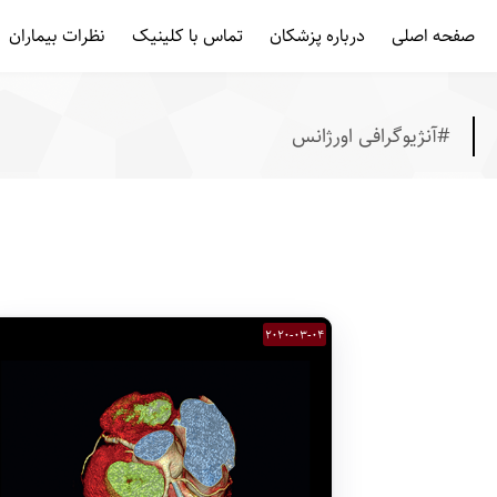
/* template name: tag */
صفحه اصلی
درباره پزشکان
تماس با کلینیک
نظرات بیماران
#آنژیوگرافی اورژانس
2020-03-04