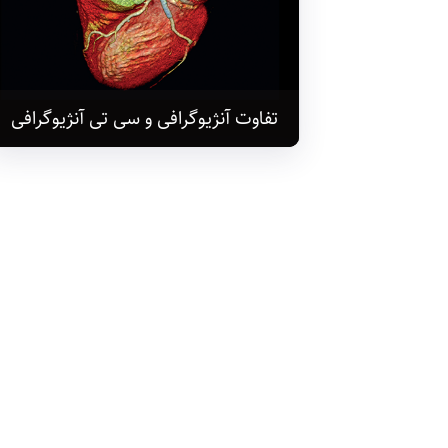
تفاوت آنژیوگرافی و سی تی آنژیوگرافی