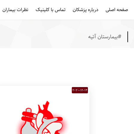
/* template name: tag */
صفحه اصلی
درباره پزشکان
تماس با کلینیک
نظرات بیماران
#بیمارستان آتیه
2020-12-14