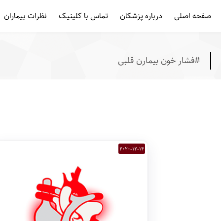
/* template name: tag */
صفحه اصلی
درباره پزشکان
تماس با کلینیک
نظرات بیماران
#فشار خون بیمارن قلبی
2020-12-14