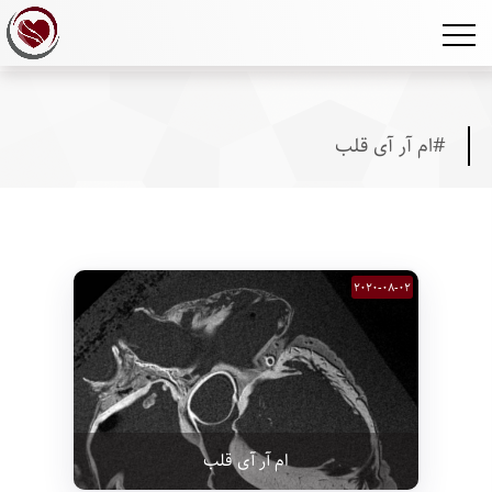
/* template name: tag */
#ام آر آی قلب
2020-08-02
ام آر آی قلب